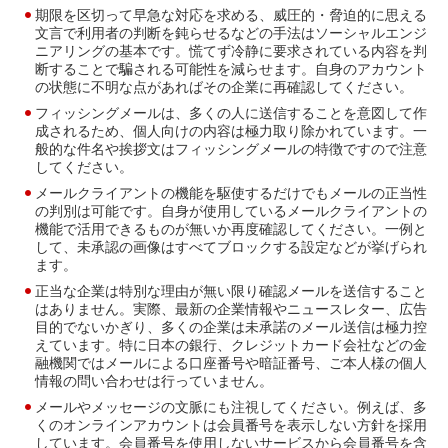
期限を区切って早急な対応を求める、威圧的・脅迫的に思える
文言で利用者の判断を鈍らせるなどの手法はソーシャルエンジ
ニアリングの基本です。慌てず冷静に要求されている内容を判
断することで騙される可能性を減らせます。自身のアカウント
の状態に不明な点があればその企業に再確認してください。
フィッシングメールは、多くの人に送信することを意図して作
成されるため、個人向けの内容は極力取り除かれています。一
般的な件名や挨拶文はフィッシングメールの特徴ですので注意
してください。
メールクライアントの機能を駆使するだけでもメールの正当性
の判別は可能です。自身が使用しているメールクライアントの
機能で活用できるものが無いか再度確認してください。一例と
して、未承認の画像はすべてブロックする設定などが挙げられ
ます。
正当な企業は特別な理由が無い限り確認メールを送信すること
はありません。実際、最新の企業情報やニュースレター、広告
目的でないかぎり、多くの企業は未承諾のメール送信は極力控
えています。特に日本の銀行、クレジットカード会社などの金
融機関ではメールによる口座番号や暗証番号、ご本人様の個人
情報の問い合わせは行っていません。
メールやメッセージの文脈にも注視してください。例えば、多
くのオンラインアカウントは会員番号を表示しない方針を採用
しています。会員番号を使用しないサービスから会員番号を含