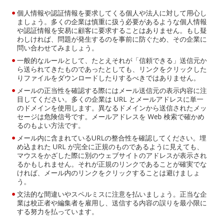
個人情報や認証情報を要求してくる個人や法人に対して用心し
ましょう。多くの企業は慎重に扱う必要があるような個人情報
や認証情報を安易に顧客に要求することはありません。もし疑
わしければ、問題が発生するのを事前に防ぐため、その企業に
問い合わせてみましょう。
一般的なルールとして、たとえそれが「信頼できる」送信元か
ら送られてきたものであったとしても、リンクをクリックした
りファイルをダウンロードしたりするべきではありません。
メールの正当性を確認する際にはメール送信元の表示内容に注
目してください。多くの企業は URL とメールアドレスに単一
のドメインを使用します。異なるドメインから送信されたメッ
セージは危険信号です。メールアドレスを Web 検索で確かめ
るのもよい方法です。
メール内に含まれているURLの整合性を確認してください。埋
め込まれた URL が完全に正規のものであるように見えても、
マウスをかざした際に別のウェブサイトのアドレスが表示され
るかもしれません。それが正規のリンクであることが確実でな
ければ、メール内のリンクをクリックすることは避けましょ
う。
文法的な間違いやスペルミスに注意を払いましょう。正当な企
業は校正者や編集者を雇用し、送信する内容の誤りを最小限に
する努力を払っています。