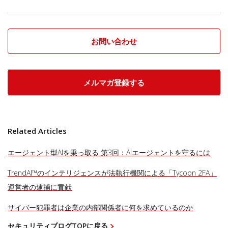
お問い合わせ
メルマガ登録する
Related Articles
エージェント型AIを乗っ取る 第3回：AIエージェントを守るには
TrendAI™のインテリジェンスが法執行機関による「Tycoon 2FA」
運営者の逮捕に貢献
サイバー犯罪者は企業の内部関係者に何を求めているのか
セキュリティブログTOPに戻る