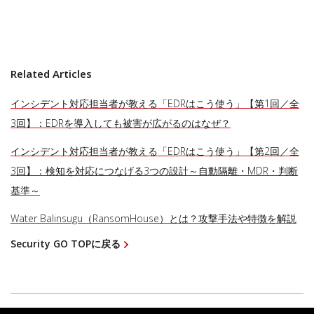
Related Articles
インシデント対応担当者が教える「EDRはこう使う」【第1回／全
3回】：EDRを導入しても被害が広がるのはなぜ？
インシデント対応担当者が教える「EDRはこう使う」【第2回／全
3回】：検知を対応につなげる3つの設計～自動隔離・MDR・判断
基準～
Water Balinsugu（RansomHouse）とは？攻撃手法や特徴を解説
Security GO TOPに戻る