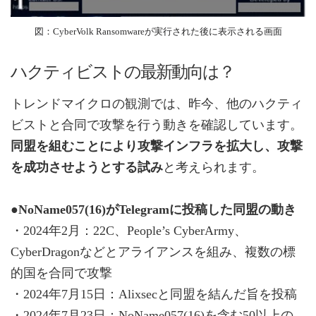
図：CyberVolk Ransomwareが実行された後に表示される画面
ハクティビストの最新動向は？
トレンドマイクロの観測では、昨今、他のハクティ
ビストと合同で攻撃を行う動きを確認しています。
同盟を組むことにより攻撃インフラを拡大し、攻撃
を成功させようとする試み
と考えられます。
●NoName057(16)がTelegramに投稿した同盟の動き
・2024年2月：22C、People’s CyberArmy、
CyberDragonなどとアライアンスを組み、複数の標
的国を合同で攻撃
・2024年7月15日：Alixsecと同盟を結んだ旨を投稿
・2024年7月23日：NoName057(16)を含む50以上の