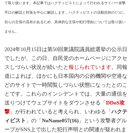
て取り扱います。本記事ではハクティビストによって行われるサイバー攻撃
手口の解説と対策を中心に解説します。ハクティビストの活動目的の1つに、
自らの主張の流布があるため、具体的な主張や犯行理由については取り扱い
ません。
2024年10月15日は第50回衆議院議員総選挙の公示日
でしたが、この日、自民党のホームページにアクセ
スしづらい状況が続いたと
報じられています
。同報
道によれば、ほかにも日本国内の公的機関や空港な
どのサイトで一時閲覧しづらい状態になったとのこ
とです。これらのインシデントでは、大量の通信を
送りつけてウェブサイトをダウンさせる「
DDoS攻
撃
」が行われていると考えられ、いわゆる「
ハクテ
ィビスト
」の「
NoName057(16)
」という攻撃者グル
ープがSNS上で出した犯行声明との関連が疑われま