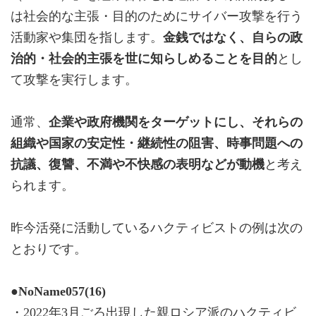
は社会的な主張・目的のためにサイバー攻撃を行う
活動家や集団を指します。
金銭ではなく、自らの政
治的・社会的主張を世に知らしめることを目的
とし
て攻撃を実行します。
通常、
企業や政府機関をターゲットにし、それらの
組織や国家の安定性・継続性の阻害、時事問題への
抗議、復讐、不満や不快感の表明などが動機
と考え
られます。
昨今活発に活動しているハクティビストの例は次の
とおりです。
●NoName057(16)
・2022年3月ごろ出現した親ロシア派のハクティビ