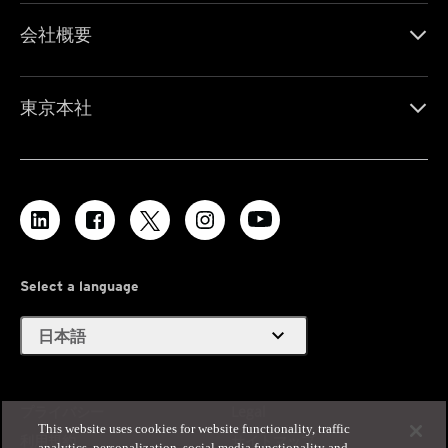
会社概要
東京本社
Select a language
expand_more
日本語
プライバシー
Legal
This website uses cookies for website functionality, traffic
利用規約
サイトマップ
analytics, personalization, social media functionality and