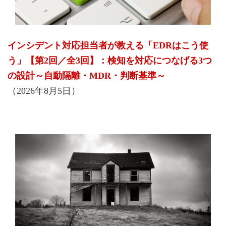
インシデント対応担当者が教える「EDRはこう使
う」【第2回／全3回】：検知を対応につなげる3つ
の設計～自動隔離・MDR・判断基準～
（2026年8月5日）