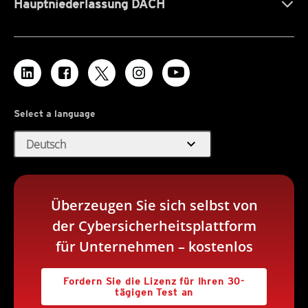
Hauptniederlassung DACH
Select a language
expand_more
Deutsch
Überzeugen Sie sich selbst von
der Cybersicherheitsplattform
für Unternehmen – kostenlos
Fordern Sie die Lizenz für Ihren 30-
tägigen Test an