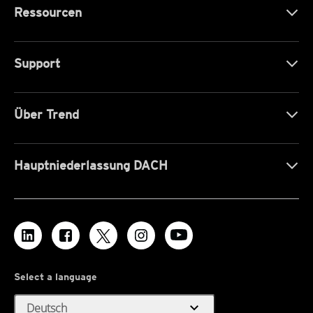
Ressourcen
Support
Über Trend
Hauptniederlassung DACH
Select a language
expand_more
Deutsch