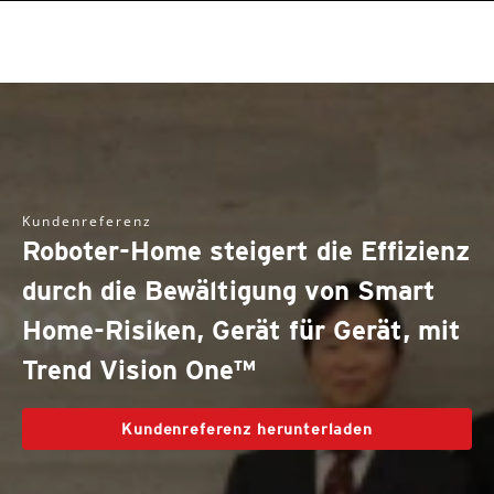
roducts
roducts
roducts
pen On A New Tab
One-Platform
pen On A New Tab
pen On A New Tab
pen On A New Tab
pen On A New Tab
pen On A New Tab
Kundenreferenz
Roboter-Home steigert die Effizienz
durch die Bewältigung von Smart
Home-Risiken, Gerät für Gerät, mit
Trend Vision One™
Kundenreferenz herunterladen