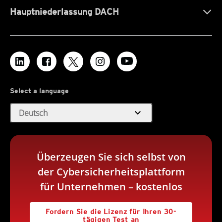
Hauptniederlassung DACH
Select a language
expand_more
Deutsch
Überzeugen Sie sich selbst von
der Cybersicherheitsplattform
für Unternehmen – kostenlos
Fordern Sie die Lizenz für Ihren 30-
tägigen Test an