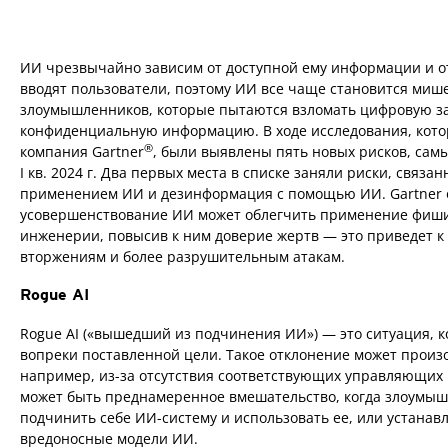
ИИ чрезвычайно зависим от доступной ему информации и о
вводят пользователи, поэтому ИИ все чаще становится миш
злоумышленников, которые пытаются взломать цифровую з
конфиденциальную информацию. В ходе исследования, кото
®
компания Gartner
, были выявлены пять новых рисков, сам
I кв. 2024 г. Два первых места в списке заняли риски, связа
применением ИИ и дезинформация с помощью ИИ. Gartner о
усовершенствование ИИ может облегчить применение фиши
инженерии, повысив к ним доверие жертв — это приведет 
вторжениям и более разрушительным атакам.
Rogue AI
Rogue AI («вышедший из подчинения ИИ») — это ситуация, к
вопреки поставленной цели. Такое отклонение может произ
например, из-за отсутствия соответствующих управляющих 
может быть преднамеренное вмешательство, когда злоумы
подчинить себе ИИ-систему и использовать ее, или устанав
вредоносные модели ИИ.