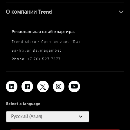
О компании Trend
Региональная штаб-квартира:
Trend Micro - Средняя Азия (RU)
Bakhtiyar Baymagambet
Phone: +7 701 527 7377
Select a language
expand_more
Русский (Азия)