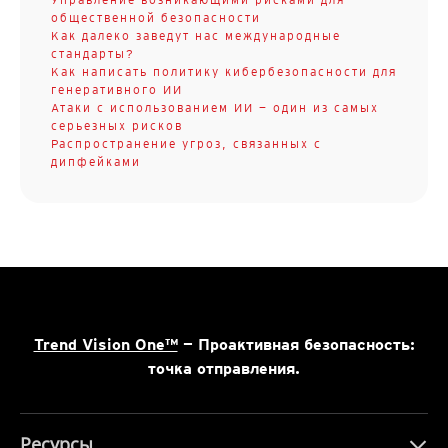
общественной безопасности
Как далеко заведут нас международные
стандарты?
Как написать политику кибербезопасности для
генеративного ИИ
Атаки с использованием ИИ — один из самых
серьезных рисков
Распространение угроз, связанных с
дипфейками
Trend Vision One™
— Проактивная безопасность:
точка отправления.
Ресурсы