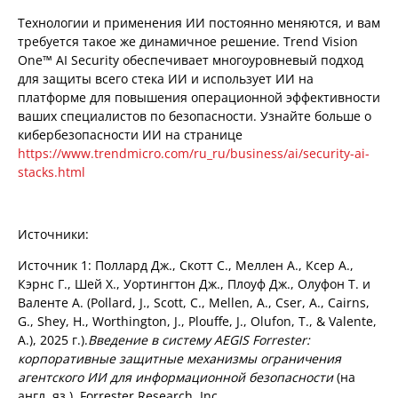
Технологии и применения ИИ постоянно меняются, и вам
требуется такое же динамичное решение. Trend Vision
One™ AI Security обеспечивает многоуровневый подход
для защиты всего стека ИИ и использует ИИ на
платформе для повышения операционной эффективности
ваших специалистов по безопасности. Узнайте больше о
кибербезопасности ИИ на странице
https://www.trendmicro.com/ru_ru/business/ai/security-ai-
stacks.html
Источники:
Источник 1: Поллард Дж., Скотт С., Меллен А., Ксер А.,
Кэрнс Г., Шей Х., Уортингтон Дж., Плоуф Дж., Олуфон Т. и
Валенте А. (Pollard, J., Scott, C., Mellen, A., Cser, A., Cairns,
G., Shey, H., Worthington, J., Plouffe, J., Olufon, T., & Valente,
A.), 2025 г.).
Введение в систему AEGIS Forrester:
корпоративные защитные механизмы ограничения
агентского ИИ для информационной безопасности
(на
англ. яз.). Forrester Research, Inc.