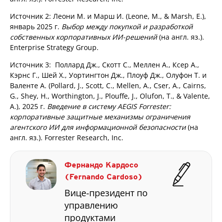
Источник 2: Леони М. и Марш И. (Leone, M., & Marsh, E.),
январь 2025 г.
Выбор между покупкой и разработкой
собственных корпоративных ИИ-решений
(на англ. яз.).
Enterprise Strategy Group.
Источник 3: Поллард Дж., Скотт С., Меллен А., Ксер А.,
Кэрнс Г., Шей Х., Уортингтон Дж., Плоуф Дж., Олуфон Т. и
Валенте А. (Pollard, J., Scott, C., Mellen, A., Cser, A., Cairns,
G., Shey, H., Worthington, J., Plouffe, J., Olufon, T., & Valente,
A.), 2025 г.
Введение в систему AEGIS Forrester:
корпоративные защитные механизмы ограничения
агентского ИИ для информационной безопасности
(на
англ. яз.). Forrester Research, Inc.
Фернандо Кардосо
(Fernando Cardoso)
Вице-президент по
управлению
продуктами