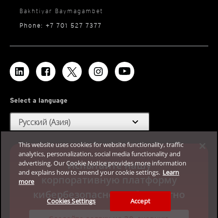
Bakhtiyar Baymagambet
Phone: +7 701 527 7377
Select a language
expand_more
Русский (Азия)
This website uses cookies for website functionality, traffic
analytics, personalization, social media functionality and
advertising. Our Cookie Notice provides more information
Испытайте нашу
and explains how to amend your cookie settings.
Learn
корпоративную платформу
more
кибербезопасности бесплатно
Cookies Settings
Accept