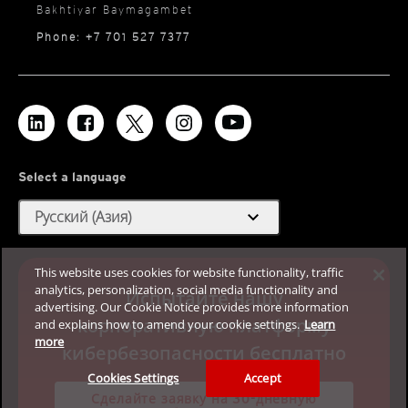
Bakhtiyar Baymagambet
Phone: +7 701 527 7377
Select a language
expand_more
Русский (Азия)
This website uses cookies for website functionality, traffic
analytics, personalization, social media functionality and
Испытайте нашу
advertising. Our Cookie Notice provides more information
корпоративную платформу
and explains how to amend your cookie settings.
Learn
more
кибербезопасности бесплатно
Cookies Settings
Accept
Сделайте заявку на 30-дневную