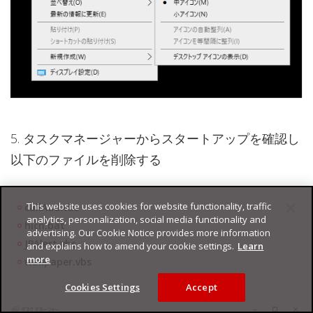
5. タスクマネージャーからスタートアップを確認し
以下のファイルを削除する
This website uses cookies for website functionality, traffic
callAud.vbs
analytics, personalization, social media functionality and
hicn.bat
advertising. Our Cookie Notice provides more information
JPAlert.vbs
and explains how to amend your cookie settings.
Learn
more
wallpaper.vbs
Cookies Settings
Accept