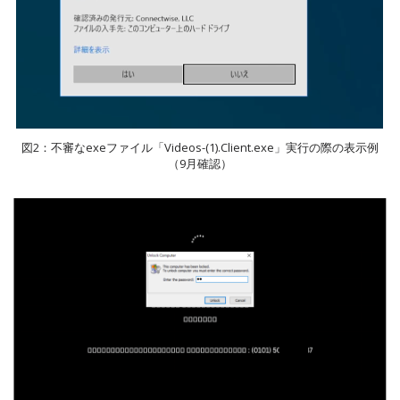
図2：不審なexeファイル「Videos-(1).Client.exe」実行の際の表示例
（9月確認）