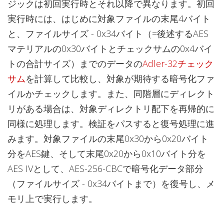
ジックは初回実行時とそれ以降で異なります。初回
実行時には、はじめに対象ファイルの末尾4バイト
と、ファイルサイズ - 0x34バイト（=後述するAES
マテリアルの0x30バイトとチェックサムの0x4バイ
トの合計サイズ）までのデータの
Adler-32チェック
サム
を計算して比較し、対象が期待する暗号化ファ
イルかチェックします。また、同階層にディレクト
リがある場合は、対象ディレクトリ配下を再帰的に
同様に処理します。検証をパスすると復号処理に進
みます。対象ファイルの末尾0x30から0x20バイト
分をAES鍵、そして末尾0x20から0x10バイト分を
AES IVとして、AES-256-CBCで暗号化データ部分
（ファイルサイズ - 0x34バイトまで）を復号し、メ
モリ上で実行します。