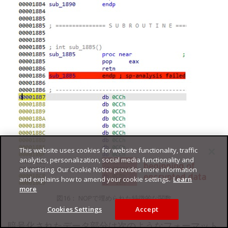
This website uses cookies for website functionality, traffic
analytics, personalization, social media functionality and
advertising. Our Cookie Notice provides more information
and explains how to amend your cookie settings.
Learn
more
図16： NOPで埋められた特徴的な関数
Cookies Settings
Accept
暗号化されたデータ部分は次のようなフォーマット