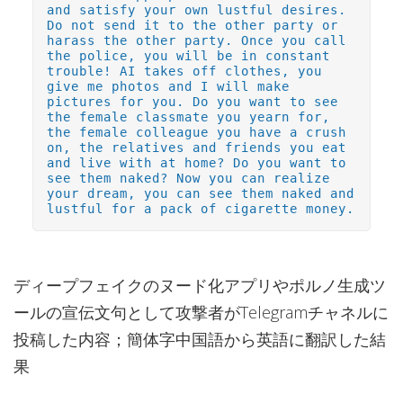
and satisfy your own lustful desires.
Do not send it to the other party or
harass the other party. Once you call
the police, you will be in constant
trouble! AI takes off clothes, you
give me photos and I will make
pictures for you. Do you want to see
the female classmate you yearn for,
the female colleague you have a crush
on, the relatives and friends you eat
and live with at home? Do you want to
see them naked? Now you can realize
your dream, you can see them naked and
lustful for a pack of cigarette money.
ディープフェイクのヌード化アプリやポルノ生成ツ
ールの宣伝文句として攻撃者がTelegramチャネルに
投稿した内容；簡体字中国語から英語に翻訳した結
果