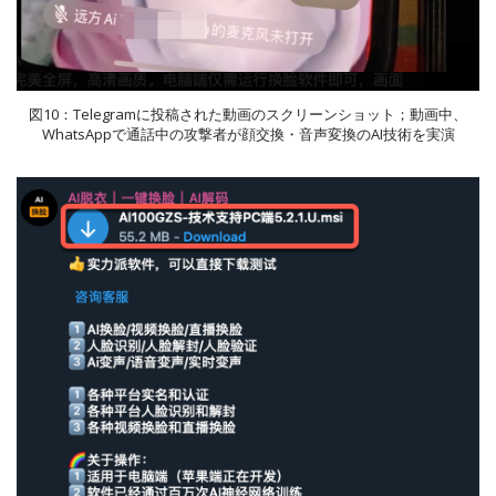
図10：Telegramに投稿された動画のスクリーンショット；動画中、
WhatsAppで通話中の攻撃者が顔交換・音声変換のAI技術を実演