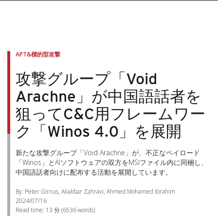
APT&標的型攻撃
攻撃グループ「Void
Arachne」が中国語話者を
狙ってC&C用フレームワー
ク「Winos 4.0」を展開
新たな攻撃グループ「Void Arachne」が、不正なペイロード
「Winos」とAIソフトウェアの双方をMSIファイル内に同梱し、
中国語話者向けに配布する活動を展開しています。
By: Peter Girnus, Aliakbar Zahravi, Ahmed Mohamed Ibrahim
2024/07/16
Read time:
13 分
(
6536
words)