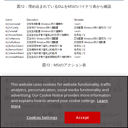
図12：埋め込まれているDLLをMSIのバイナリ表から確認
図13：MSIのアクション表
本MSIファイルは、タスクスケジューラの設定、フ
This website uses cookies for website functionality, traffic
ァイアウォールのパラメータ設定など、さまざまな
analytics, personalization, social media functionality and
advertising. Our Cookie Notice provides more information
操作を行います。実際の挙動を解析したところ、
and explains how to amend your cookie settings.
Learn
「NetFirewall.dll」の関数「OnFwConfig」や
more
「OnFwInstall」を用いてファイアウォールのルー
Cookies Settings
Accept
ルを設定する様子が確認されました。このルール設