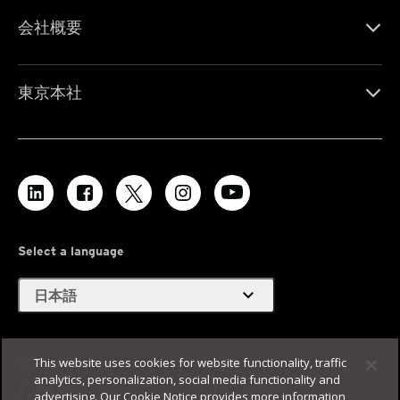
会社概要
東京本社
Select a language
expand_more
日本語
This website uses cookies for website functionality, traffic
プライバシー
Legal
analytics, personalization, social media functionality and
利用規約
サイトマップ
advertising. Our Cookie Notice provides more information