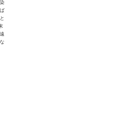
染
ば
と
末
遠
な