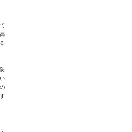
て
高
る
防
い
の
す
テ