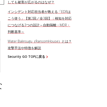
しても被害が広がるのはなぜ？
インシデント対応担当者が教える「EDRは
こう使う」【第2回／全3回】：検知を対応
につなげる3つの設計～自動隔離・MDR・
判断基準～
Water Balinsugu（RansomHouse）とは？
攻撃手法や特徴を解説
Security GO TOPに戻る
な