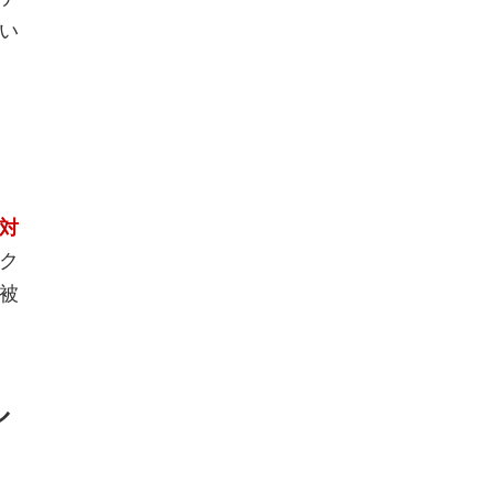
い
対
ク
被
ル