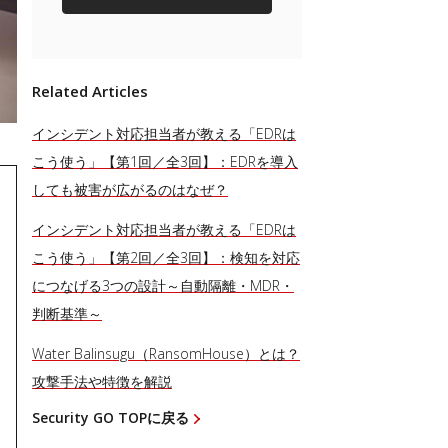
Related Articles
インシデント対応担当者が教える「EDRは
こう使う」【第1回／全3回】：EDRを導入
しても被害が広がるのはなぜ？
インシデント対応担当者が教える「EDRは
こう使う」【第2回／全3回】：検知を対応
につなげる3つの設計～自動隔離・MDR・
判断基準～
Water Balinsugu（RansomHouse）とは？
攻撃手法や特徴を解説
Security GO TOPに戻る