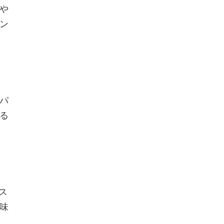
や
ン
パ
る
ス
味