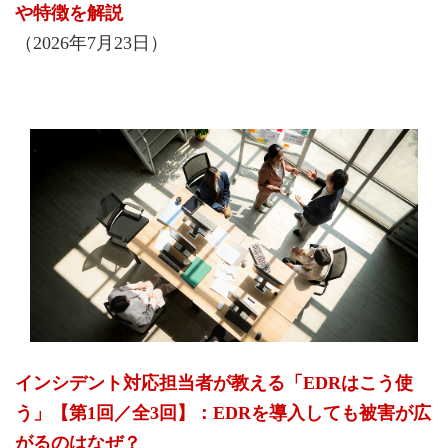
や特徴を解説
（2026年7月23日）
インシデント対応担当者が教える「EDRはこう使
う」【第1回／全3回】：EDRを導入しても被害が広
がるのはなぜ？