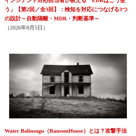
インシデント対応担当者が教える「EDRはこう使
う」【第2回／全3回】：検知を対応につなげる3つ
の設計～自動隔離・MDR・判断基準～
（2026年8月5日）
Water Balinsugu（RansomHouse）とは？攻撃手法