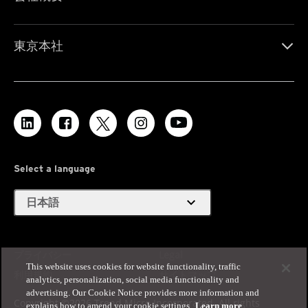
東京本社
Select a language
expand_more
日本語
プライバシー
Legal
This website uses cookies for website functionality, traffic
利用規約
サイトマップ
analytics, personalization, social media functionality and
advertising. Our Cookie Notice provides more information and
Copyright ©2026 Trend Micro Incorporated. All rights
explains how to amend your cookie settings.
Learn more