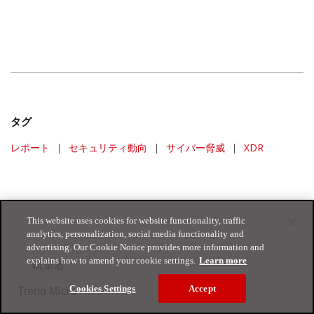
タグ
レポート
|
セキュリティ動向
|
サイバー脅威
|
XDR
This website uses cookies for website functionality, traffic
analytics, personalization, social media functionality and
advertising. Our Cookie Notice provides more information and
explains how to amend your cookie settings.
Learn more
執筆者
Cookies Settings
Accept
Trend Micro