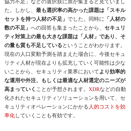
協力不足」などの選択肢に票が集まると見ていまし
た。しかし、
最も選択率の高かった課題は「スキル
セットを持つ人材の不足」
でした。同時に
「人材の
数の不足」
への回答も集まったことから、
セキュリ
ティ対策上の最も大きな課題は「人材」であり、そ
の量も質も不足している
ということがわかります。
現在の人口変動予測を踏まえた場合に、今後セキュ
リティ人材が現在よりも拡充していく可能性は少な
いことから、セキュリティ業界において
より効率的
な運用や外注、もしくは最適な人材選定のニーズが
高まっていく
ことが予想されます。
XDR
などの自動
化されたセキュリティソリューションを用いて、セ
キュリティオペレーションにかかる
人的コストを効
率化
していくことも有効です。