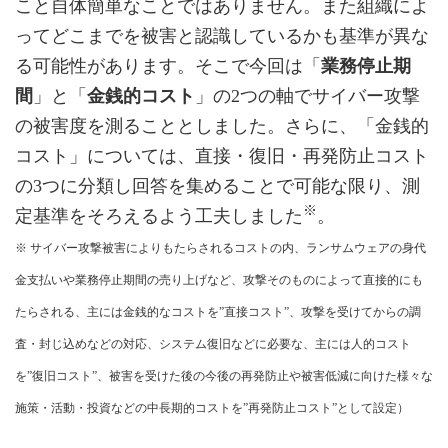
こと自体簡単なことではありません。また組織によ
ってどこまでを被害と認識しているかも基準が異な
る可能性があります。そこで今回は「
業務停止期
間
」と「
金銭的コスト
」の2つの軸でサイバー攻撃
の被害度を測ることとしました。さらに、「金銭的
コスト」については、直接・復旧・再発防止コスト
の3つに分類し回答を集めることで可能な限り、測
※
定基準をそろえるよう工夫しました
。
※ サイバー攻撃被害によりもたらされるコストの内、ランサムウェアの身代
金支払いや業務停止期間の売り上げなど、攻撃そのものによって直接的にも
たらされる、主には金銭的なコストを”直接コスト”、攻撃を受けてからの調
査・封じ込めなどの対応、システム復旧などに必要な、主には人的コスト
を”復旧コスト”、被害を受けた後の今後の再発防止や被害低減に向けた様々な
施策・活動・投資などの中長期的コストを”再発防止コスト”として設定）