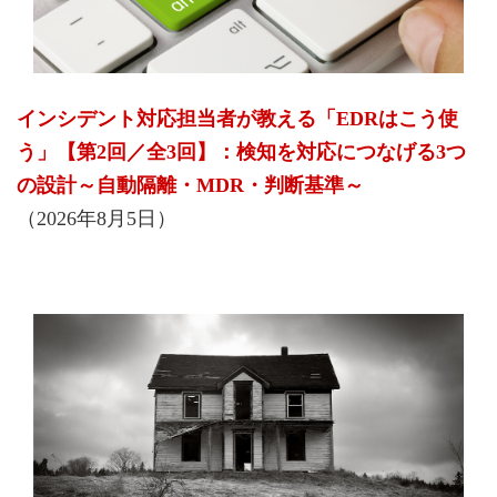
インシデント対応担当者が教える「EDRはこう使
う」【第2回／全3回】：検知を対応につなげる3つ
の設計～自動隔離・MDR・判断基準～
（2026年8月5日）