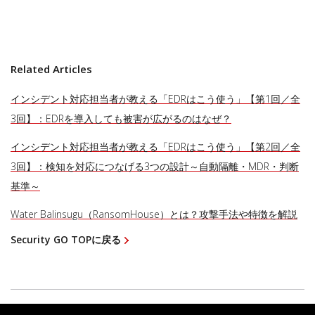
Related Articles
インシデント対応担当者が教える「EDRはこう使う」【第1回／全
3回】：EDRを導入しても被害が広がるのはなぜ？
インシデント対応担当者が教える「EDRはこう使う」【第2回／全
3回】：検知を対応につなげる3つの設計～自動隔離・MDR・判断
基準～
Water Balinsugu（RansomHouse）とは？攻撃手法や特徴を解説
Security GO TOPに戻る