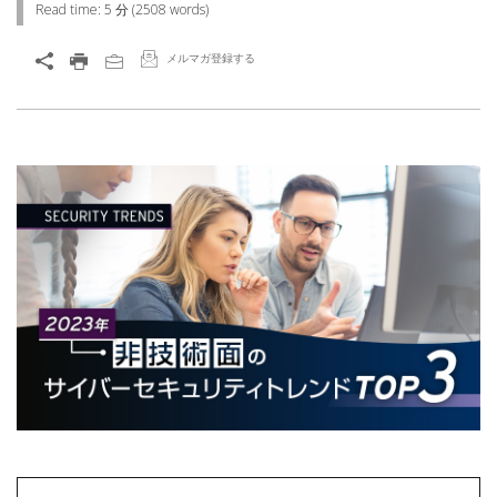
Read time:
5 分
(
2508
words)
メルマガ登録する