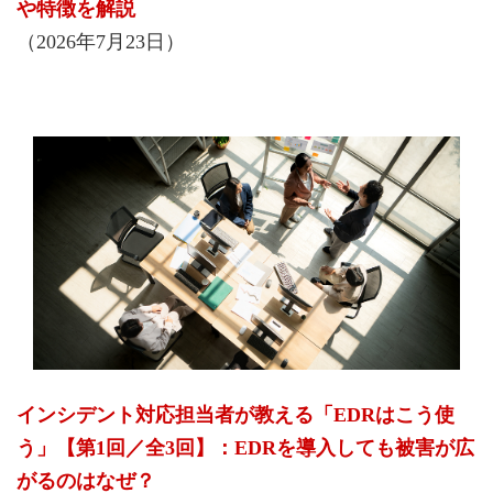
や特徴を解説
（2026年7月23日）
インシデント対応担当者が教える「EDRはこう使
う」【第1回／全3回】：EDRを導入しても被害が広
がるのはなぜ？