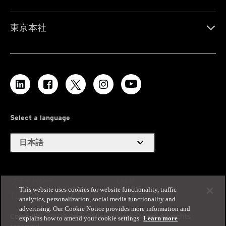
東京本社
Select a language
expand_more
日本語
プライバシー
Legal
This website uses cookies for website functionality, traffic
利用規約
サイトマップ
analytics, personalization, social media functionality and
advertising. Our Cookie Notice provides more information and
Copyright ©2026 Trend Micro Incorporated. All rights
explains how to amend your cookie settings.
Learn more