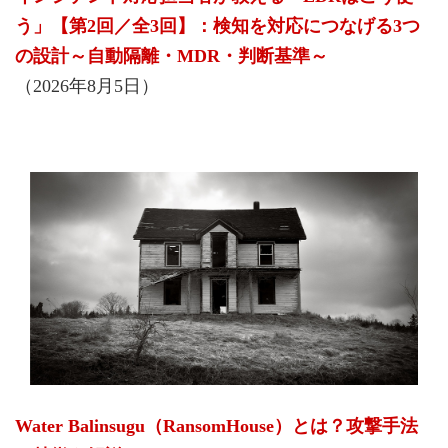
う」【第2回／全3回】：検知を対応につなげる3つ
の設計～自動隔離・MDR・判断基準～
（2026年8月5日）
Water Balinsugu（RansomHouse）とは？攻撃手法