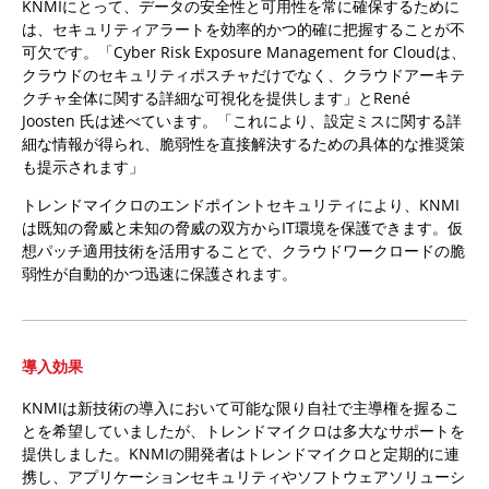
KNMIにとって、データの安全性と可用性を常に確保するために
は、セキュリティアラートを効率的かつ的確に把握することが不
可欠です。「Cyber Risk Exposure Management for Cloudは、
クラウドのセキュリティポスチャだけでなく、クラウドアーキテ
クチャ全体に関する詳細な可視化を提供します」とRené
Joosten 氏は述べています。「これにより、設定ミスに関する詳
細な情報が得られ、脆弱性を直接解決するための具体的な推奨策
も提示されます」
トレンドマイクロのエンドポイントセキュリティにより、KNMI
は既知の脅威と未知の脅威の双方からIT環境を保護できます。仮
想パッチ適用技術を活用することで、クラウドワークロードの脆
弱性が自動的かつ迅速に保護されます。
導入効果
KNMIは新技術の導入において可能な限り自社で主導権を握るこ
とを希望していましたが、トレンドマイクロは多大なサポートを
提供しました。KNMIの開発者はトレンドマイクロと定期的に連
携し、アプリケーションセキュリティやソフトウェアソリューシ