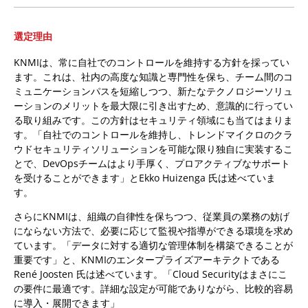
選定理由
KNMIは、常に自社でのコントロールを維持する方針を採ってい
ます。これは、社内の高度な知識と専門性を保ち、チーム間のコ
ミュニケーションパスを短縮しつつ、新たなテクノロジーソリュ
ーションのメリットを最大限に引き出すため、意識的に行ってい
る取り組みです。この方針はセキュリティ領域にも当てはまりま
す。「自社でのコントロールを維持し、トレンドマイクロのクラ
ウドセキュリティソリューションを可能な限り独自に実装するこ
とで、DevOpsチームはより手厚く、プロアクティブなサポート
を受けることができます」とEkko Huizenga 氏は述べていま
す。
さらにKNMIは、組織の自律性を保ちつつ、従業員の業務の妨げ
にならない方法で、必要に応じて監視や指導ができる環境を求め
ています。「データに対する適切な管理体制を構築できることが
重要です」と、KNMIのエンタープライズアーキテクトである
René Joosten 氏は述べています。「Cloud Securityはまさにこ
の要件に最適です。詳細な設定が可能でありながら、比較的容易
に導入・展開できます」