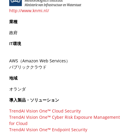
http://www.knmi.nl/
業種
政府
IT環境
AWS（Amazon Web Services）
パブリッククラウド
地域
オランダ
導入製品・ソリューション
TrendAI Vision One™ Cloud Security
TrendAI Vision One™ Cyber Risk Exposure Management
for Cloud
TrendAI Vision One™ Endpoint Security