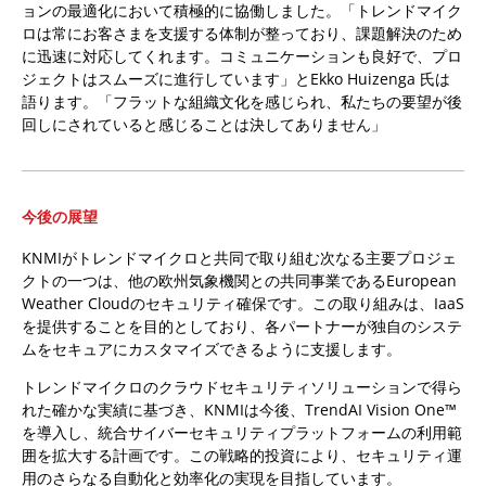
ョンの最適化において積極的に協働しました。「トレンドマイク
ロは常にお客さまを支援する体制が整っており、課題解決のため
に迅速に対応してくれます。コミュニケーションも良好で、プロ
ジェクトはスムーズに進行しています」とEkko Huizenga 氏は
語ります。「フラットな組織文化を感じられ、私たちの要望が後
回しにされていると感じることは決してありません」
今後の展望
KNMIがトレンドマイクロと共同で取り組む次なる主要プロジェ
クトの一つは、他の欧州気象機関との共同事業であるEuropean
Weather Cloudのセキュリティ確保です。この取り組みは、IaaS
を提供することを目的としており、各パートナーが独自のシステ
ムをセキュアにカスタマイズできるように支援します。
トレンドマイクロのクラウドセキュリティソリューションで得ら
れた確かな実績に基づき、KNMIは今後、TrendAI Vision One™
を導入し、統合サイバーセキュリティプラットフォームの利用範
囲を拡大する計画です。この戦略的投資により、セキュリティ運
用のさらなる自動化と効率化の実現を目指しています。