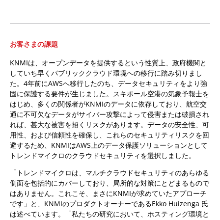
お客さまの課題
KNMIは、オープンデータを提供するという性質上、政府機関と
していち早くパブリッククラウド環境への移行に踏み切りまし
た。4年前にAWSへ移行したのち、データセキュリティをより強
固に保護する要件が生じました。スキポール空港の気象予報士を
はじめ、多くの関係者がKNMIのデータに依存しており、航空交
通に不可欠なデータがサイバー攻撃によって侵害または破損され
れば、甚大な被害を招くリスクがあります。データの安全性、可
用性、および信頼性を確保し、これらのセキュリティリスクを回
避するため、KNMIはAWS上のデータ保護ソリューションとして
トレンドマイクロのクラウドセキュリティを選択しました。
「トレンドマイクロは、マルチクラウドセキュリティのあらゆる
側面を包括的にカバーしており、局所的な対策にとどまるもので
はありません。これこそ、まさにKNMIが求めていたアプローチ
です」と、KNMIのプロダクトオーナーであるEkko Huizenga 氏
は述べています。「私たちの研究において、ホスティング環境と