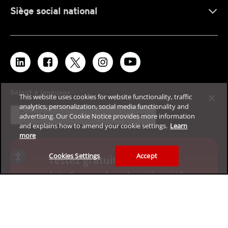
Siège social national
Select a language
This website uses cookies for website functionality, traffic
analytics, personalization, social media functionality and
expand_more
Français
advertising. Our Cookie Notice provides more information
and explains how to amend your cookie settings.
Learn
more
Cookies Settings
Accept
Testez gratuitement notre
plateforme de cybersécurité
d'entreprise
Demandez votre évaluation de 30 jours