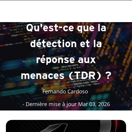
roducts
roducts
roducts
One-Platform
pen On A New Tab
pen On A New Tab
pen On A New Tab
pen On A New Tab
pen On A New Tab
pen On A New Tab
pen On A New Tab
Qu'est-ce que la
détection et la
réponse aux
menaces (TDR) ?
Fernando Cardoso
- Dernière mise à jour Mar 03, 2026