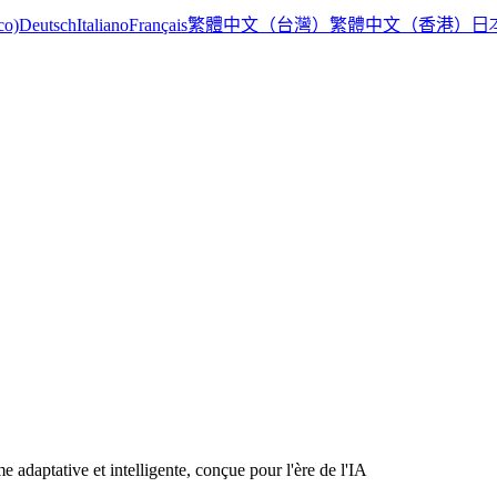
繁體中文（台灣）
繁體中文（香港）
日
co)
Deutsch
Italiano
Français
e adaptative et intelligente, conçue pour l'ère de l'IA