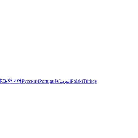
한국어
本語
العربية
Русский
Português
Polski
Türkçe