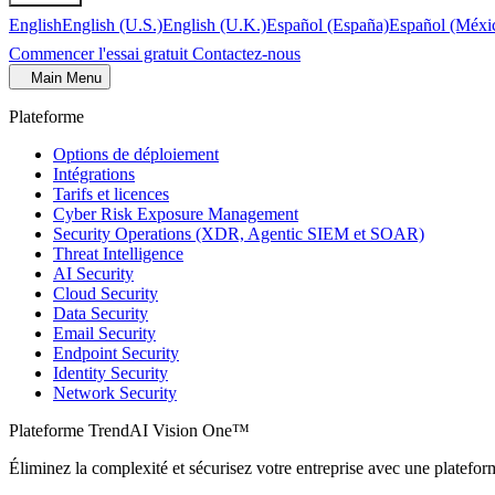
English
English (U.S.)
English (U.K.)
Español (España)
Español (Méxi
Commencer l'essai gratuit
Contactez-nous
Main Menu
Plateforme
Options de déploiement
Intégrations
Tarifs et licences
Cyber Risk Exposure Management
Security Operations (XDR, Agentic SIEM et SOAR)
Threat Intelligence
AI Security
Cloud Security
Data Security
Email Security
Endpoint Security
Identity Security
Network Security
Plateforme TrendAI Vision One™
Éliminez la complexité et sécurisez votre entreprise avec une plateform