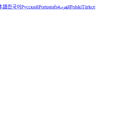
한국어
本語
العربية
Русский
Português
Polski
Türkçe