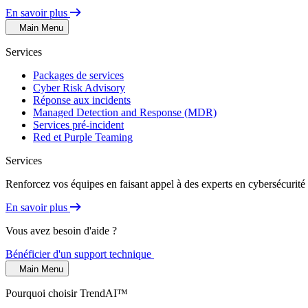
En savoir plus
Main Menu
Services
Packages de services
Cyber Risk Advisory
Réponse aux incidents
Managed Detection and Response (MDR)
Services pré-incident
Red et Purple Teaming
Services
Renforcez vos équipes en faisant appel à des experts en cybersécurité 
En savoir plus
Vous avez besoin d'aide ?
Bénéficier d'un support technique
Main Menu
Pourquoi choisir TrendAI™