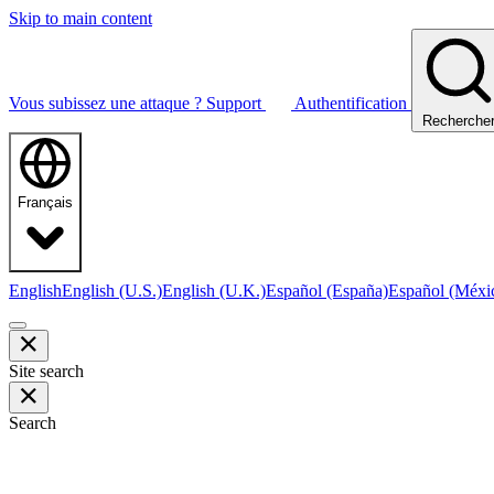
Skip to main content
Vous subissez une attaque ?
Support
Authentification
Recherche
Français
English
English (U.S.)
English (U.K.)
Español (España)
Español (Méxi
Site search
Search