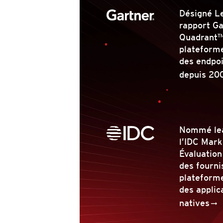
Désigné L
rapport G
Quadrant™
plateforme
des endpo
depuis 20
Nommé le
l’IDC Mark
Évaluatio
des fourni
plateforme
des applic
natives