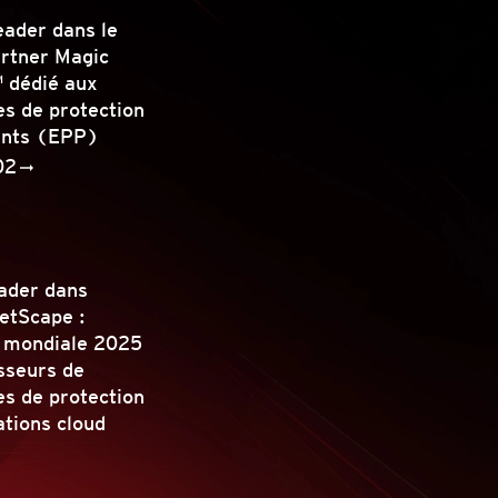
eader dans le
artner Magic
 dédié aux
s de protection
ints (EPP)
02
ader dans
etScape :
n mondiale 2025
sseurs de
s de protection
ations cloud