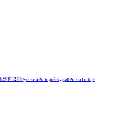
한국어
本語
العربية
Русский
Português
Polski
Türkçe