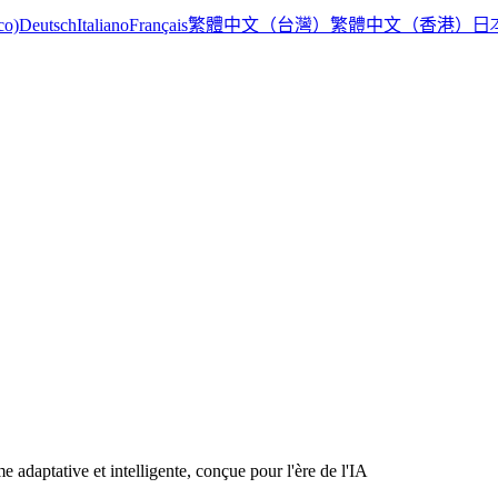
繁體中文（台灣）
繁體中文（香港）
日
co)
Deutsch
Italiano
Français
e adaptative et intelligente, conçue pour l'ère de l'IA