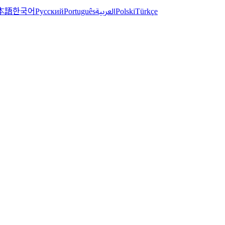
한국어
本語
العربية
Русский
Português
Polski
Türkçe