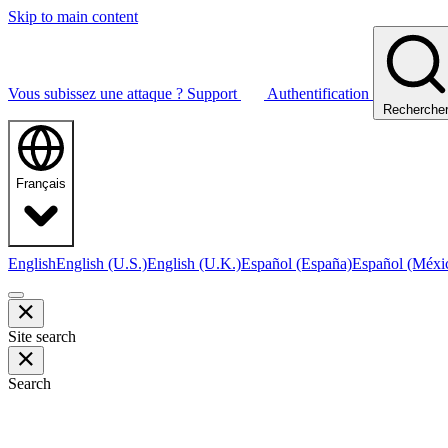
Skip to main content
Vous subissez une attaque ?
Support
Authentification
Recherche
Français
English
English (U.S.)
English (U.K.)
Español (España)
Español (Méxi
Site search
Search