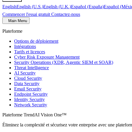
English
English (U.S.)
English (U.K.)
Español (España)
Español (Méxi
Commencer l'essai gratuit
Contactez-nous
Main Menu
Plateforme
Options de déploiement
Intégrations
Tarifs et licences
Cyber Risk Exposure Management
Security Operations (XDR, Agentic SIEM et SOAR)
Threat Intelligence
AI Security
Cloud Security
Data Security
Email Security
Endpoint Security
Identity Security
Network Security
Plateforme TrendAI Vision One™
Éliminez la complexité et sécurisez votre entreprise avec une plateform