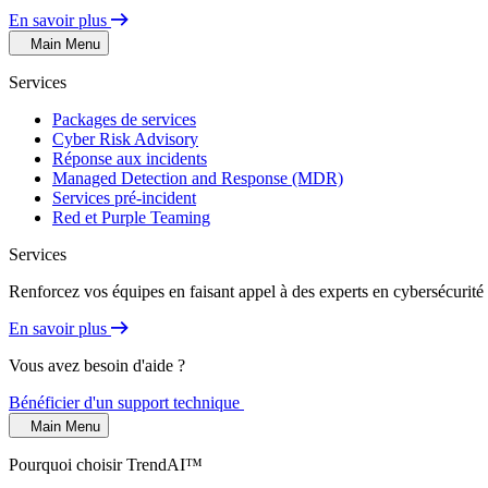
En savoir plus
Main Menu
Services
Packages de services
Cyber Risk Advisory
Réponse aux incidents
Managed Detection and Response (MDR)
Services pré-incident
Red et Purple Teaming
Services
Renforcez vos équipes en faisant appel à des experts en cybersécurité 
En savoir plus
Vous avez besoin d'aide ?
Bénéficier d'un support technique
Main Menu
Pourquoi choisir TrendAI™