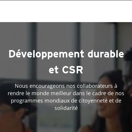
roducts
One-Platform
pen On A New Tab
pen On A New Tab
pen On A New Tab
pen On A New Tab
pen On A New Tab
Développement durable
et CSR
Nous encourageons nos collaborateurs à
rendre le monde meilleur dans le cadre de nos
programmes mondiaux de citoyenneté et de
solidarité