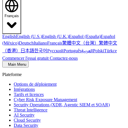
Français
English
English (U.S.)
English (U.K.)
Español (España)
Español
繁體中文（台灣）
繁體中文
(México)
Deutsch
Italiano
Français
（香港）
한국어
日本語
العربية
Русский
Português
Polski
Türkçe
Commencer l'essai gratuit
Contactez-nous
Main Menu
Plateforme
Options de déploiement
Intégrations
Tarifs et licences
Cyber Risk Exposure Management
Security Operations (XDR, Agentic SIEM et SOAR)
Threat Intelligence
AI Security
Cloud Security
Data Security