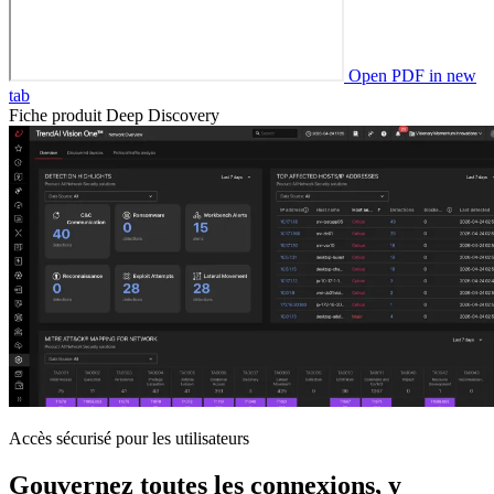
Open PDF in new
tab
Fiche produit Deep Discovery
Accès sécurisé pour les utilisateurs
Gouvernez toutes les connexions, y