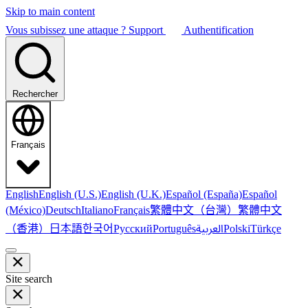
Skip to main content
Vous subissez une attaque ?
Support
Authentification
Rechercher
Français
English
English (U.S.)
English (U.K.)
Español (España)
Español
繁體中文（台灣）
繁體中文
(México)
Deutsch
Italiano
Français
（香港）
한국어
日本語
العربية
Русский
Português
Polski
Türkçe
Site search