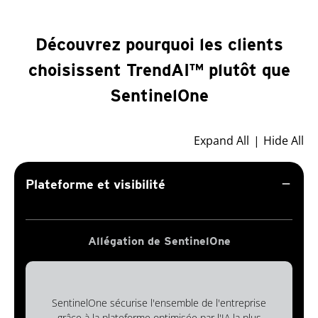
Découvrez pourquoi les clients
choisissent TrendAI™ plutôt que
SentinelOne
Expand All
Hide All
remove
Plateforme et visibilité
Allégation de SentinelOne
SentinelOne sécurise l'ensemble de l'entreprise
grâce à la plateforme optimisée par l'IA la plus