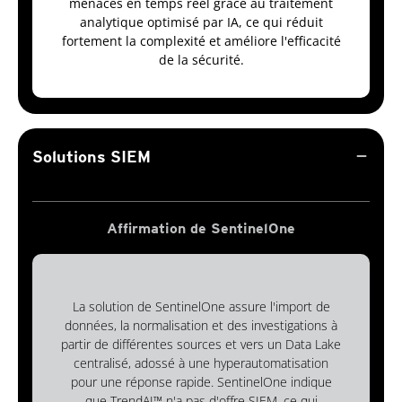
menaces en temps réel grâce au traitement
analytique optimisé par IA, ce qui réduit
fortement la complexité et améliore l'efficacité
de la sécurité.
remove
Solutions SIEM
Affirmation de SentinelOne
La solution de SentinelOne assure l'import de
données, la normalisation et des investigations à
partir de différentes sources et vers un Data Lake
centralisé, adossé à une hyperautomatisation
pour une réponse rapide. SentinelOne indique
que TrendAI™ n'a pas d'offre SIEM, ce qui