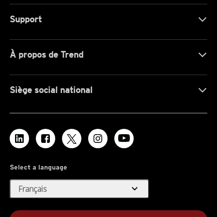
Support
À propos de Trend
Siège social national
Select a language
expand_more
Français