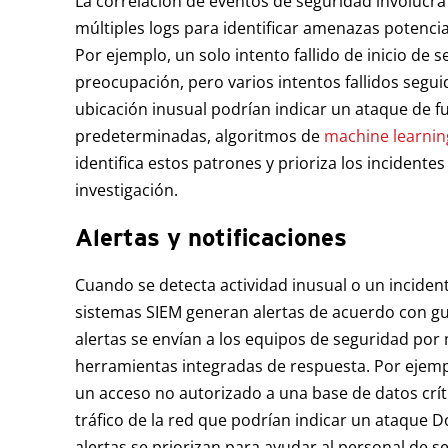
La correlación de eventos de seguridad involucra 
múltiples logs para identificar amenazas potenc
Por ejemplo, un solo intento fallido de inicio de 
preocupación, pero varios intentos fallidos segu
ubicación inusual podrían indicar un ataque de fue
predeterminadas, algoritmos de
machine learnin
identifica estos patrones y prioriza los incidente
investigación.
Alertas y notificaciones
Cuando se detecta actividad inusual o un incident
sistemas SIEM generan alertas de acuerdo con gu
alertas se envían a los equipos de seguridad por
herramientas integradas de respuesta. Por ejemp
un acceso no autorizado a una base de datos críti
tráfico de la red que podrían indicar un ataque D
alertas se priorizan para ayudar al personal de 