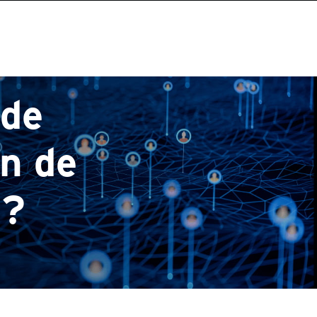
 de
n de
)?