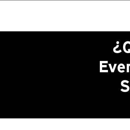
¿Q
Eve
S