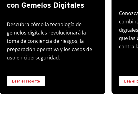
con Gemelos Digitales
Conozca
combina
Descubra cómo la tecnología de
digitale
gemelos digitales revolucionará la
que las
toma de conciencia de riesgos, la
contra 
preparación operativa y los casos de
uso en ciberseguridad.
Leer el reporte
Lea el 