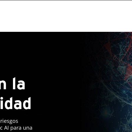
n la
idad
 riesgos
c AI para una