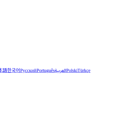
한국어
本語
العربية
Русский
Português
Polski
Türkçe