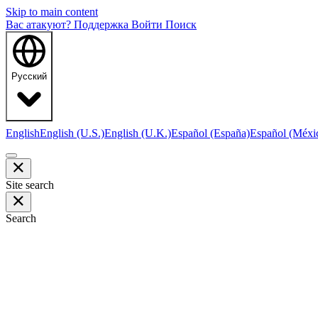
Skip to main content
Вас атакуют?
Поддержка
Войти
Поиск
Русский
English
English (U.S.)
English (U.K.)
Español (España)
Español (Méxi
Site search
Search