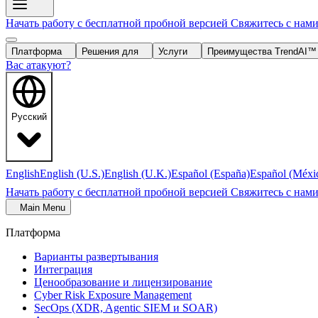
Начать работу с бесплатной пробной версией
Свяжитесь с нам
Платформа
Решения для
Услуги
Преимущества TrendAI
Вас атакуют?
Русский
English
English (U.S.)
English (U.K.)
Español (España)
Español (Méxi
Начать работу с бесплатной пробной версией
Свяжитесь с нам
Main Menu
Платформа
Варианты развертывания
Интеграция
Ценообразование и лицензирование
Cyber Risk Exposure Management
SecOps (XDR, Agentic SIEM и SOAR)