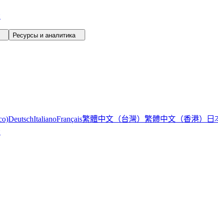
и
™
Ресурсы и аналитика
繁體中文（台灣）
繁體中文（香港）
日
co)
Deutsch
Italiano
Français
и