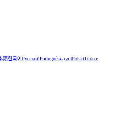
한국어
本語
العربية
Русский
Português
Polski
Türkçe