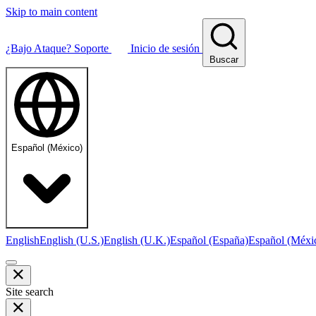
Skip to main content
¿Bajo Ataque?
Soporte
Inicio de sesión
Buscar
Español (México)
English
English (U.S.)
English (U.K.)
Español (España)
Español (Méxi
Site search