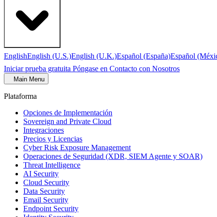
English
English (U.S.)
English (U.K.)
Español (España)
Español (Méxi
Iniciar prueba gratuita
Póngase en Contacto con Nosotros
Main Menu
Plataforma
Opciones de Implementación
Sovereign and Private Cloud
Integraciones
Precios y Licencias
Cyber Risk Exposure Management
Operaciones de Seguridad (XDR, SIEM Agente y SOAR)
Threat Intelligence
AI Security
Cloud Security
Data Security
Email Security
Endpoint Security