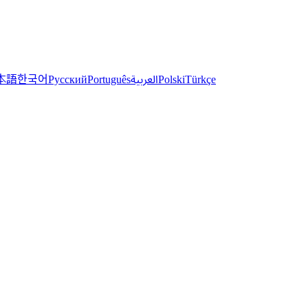
한국어
本語
العربية
Русский
Português
Polski
Türkçe