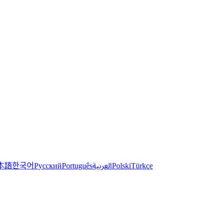
한국어
本語
العربية
Русский
Português
Polski
Türkçe