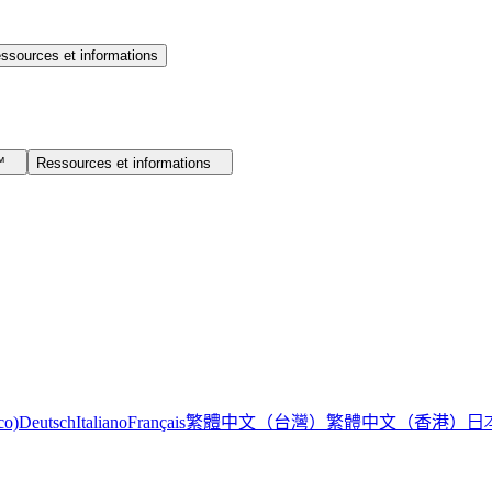
ssources et informations
I™
Ressources et informations
繁體中文（台灣）
繁體中文（香港）
日
co)
Deutsch
Italiano
Français