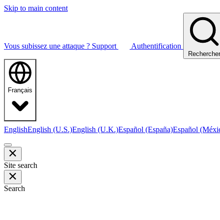
Skip to main content
Vous subissez une attaque ?
Support
Authentification
Recherche
Français
English
English (U.S.)
English (U.K.)
Español (España)
Español (Méxi
Site search
Search