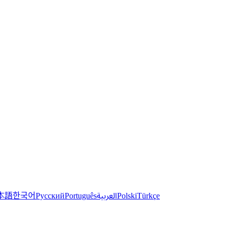
한국어
本語
العربية
Русский
Português
Polski
Türkçe