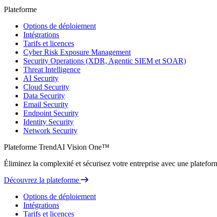
Plateforme
Options de déploiement
Intégrations
Tarifs et licences
Cyber Risk Exposure Management
Security Operations (XDR, Agentic SIEM et SOAR)
Threat Intelligence
AI Security
Cloud Security
Data Security
Email Security
Endpoint Security
Identity Security
Network Security
Plateforme TrendAI Vision One™
Éliminez la complexité et sécurisez votre entreprise avec une plateform
Découvrez la plateforme
Options de déploiement
Intégrations
Tarifs et licences