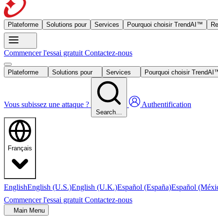
Plateforme
Solutions pour
Services
Pourquoi choisir TrendAI™
Re
Commencer l'essai gratuit
Contactez-nous
Plateforme
Solutions pour
Services
Pourquoi choisir TrendA
Vous subissez une attaque ?
Authentification
Search…
Français
English
English (U.S.)
English (U.K.)
Español (España)
Español (Méxi
Commencer l'essai gratuit
Contactez-nous
Main Menu