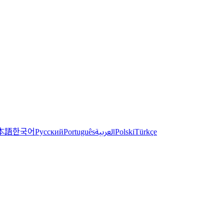
한국어
本語
العربية
Русский
Português
Polski
Türkçe