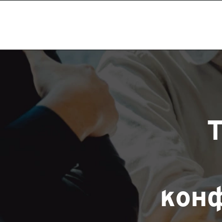
T
кон