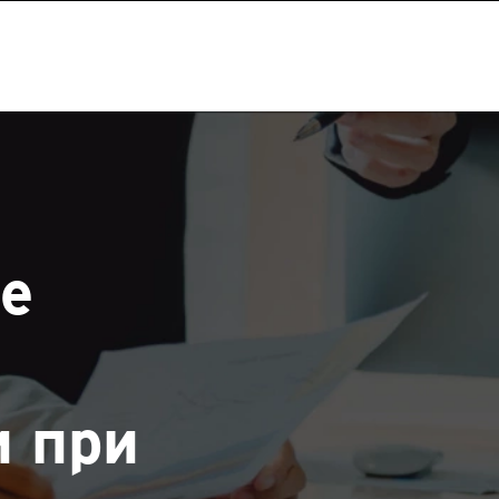
pe
 при