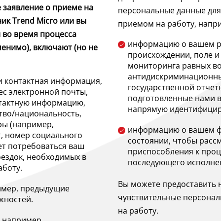
 заявление о приеме на
персональные данные для 
ик Trend Micro или вы
приемом на работу, напр
 во время процесса
информацию о вашем р
менимо), включают (но не
происхождении, поле и
мониторинга равных в
антидискриминационных
 контактная информация,
государственной отчет
ес электронной почты,
подготовленные нами в 
нтактную информацию,
напрямую идентифициро
ство/национальность,
ы (например,
информацию о вашем ф
т, номер социального
состоянии, чтобы расс
ет потребоваться ваш
приспособления к проц
ездок, необходимых в
последующего исполне
аботу.
Вы можете предоставить 
имер, предыдущие
чувствительные персонал
жностей.
на работу.
 например,