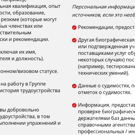
ьная квалификация, опыт
Персональная информация
ости, образование,
источников, если это нео
 резюме (которые могут
ых членствах или
Рекомендации, предос
вствительным
ски и рекомендации.
Другая биографическая
или подтвержденная у
включая их имя,
поставщиками услуг об
теля и должность).
некоторых случаях) по
(например, тестирован
онном/визовом статусе.
технических умений).
на работу в Группе
Данные о судимостях, 
история трудоустройства
отметок о судимостях.
Информация, предостав
 вы добровольно
проверке биографичес
удоустройства, в том
держателями баз данны
выполнении упражнений и
справочными агентств
профессиональных / ин