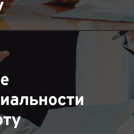
у
pe
иальности
оту