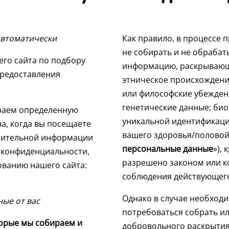
автоматически
Как правило, в процессе 
не собирать и не обраба
его сайта по подбору
информацию, раскрывающ
предоставления
этническое происхождени
или философские убежден
генетические данные; би
раем определенную
уникальной идентификац
а, когда вы посещаете
вашего здоровья/половой
лнительной информации
персональные данные
»), 
 конфиденциальности,
разрешено законом или к
ованию нашего сайта:
соблюдения действующего
Однако в случае необход
ые от вас
потребоваться собрать ил
торые мы собираем и
добровольного раскрытия