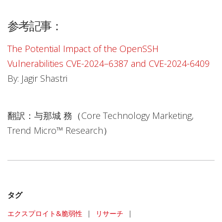
参考記事：
The Potential Impact of the OpenSSH
Vulnerabilities CVE-2024–6387 and CVE-2024-6409
By: Jagir Shastri
翻訳：与那城 務（Core Technology Marketing,
Trend Micro™ Research）
タグ
エクスプロイト&脆弱性
|
リサーチ
|