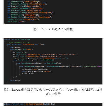
図6：Zxpus.dllのメイン関数
図7：Zxpus.dllが設定用のリソースファイル「Vewijfiv」をAESアルゴリ
ズムで復号