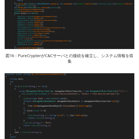
図16：PureCrypterがC&Cサーバとの接続を確立し、システム情報を収
集