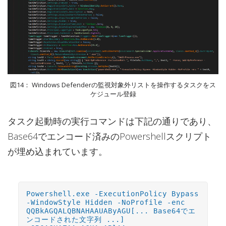
図14： Windows Defenderの監視対象外リストを操作するタスクをス
ケジュール登録
タスク起動時の実行コマンドは下記の通りであり、
Base64でエンコード済みのPowershellスクリプト
が埋め込まれています。
Powershell.exe -ExecutionPolicy Bypass
-WindowStyle Hidden -NoProfile -enc
QQBkAGQALQBNAHAAUAByAGU[... Base64でエ
ンコードされた文字列 ...]