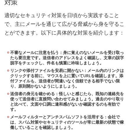
対策
適切なセキュリティ対策を日頃から実践すること
で、主にメールを通じて広がる脅威から身を守るこ
とができます。以下に具体的な対策を紹介します：
不審なメールに注意を払う：身に覚えのないメールを受け取っ
たら要注意です。送信者のアドレスをよく確認し、文章の誤字
脱字をチェックし、件名も慎重に吟味しましょう。
リンクや添付ファイルを安易に開かない：メール内のリンクは
クリックする前に、マウスを上に置いてURLを確認します。添
付ファイルも、送信者が間違いなく信頼できる相手でない限
り、原則開かないようにしましょう。
送信者の身元を確かめる：怪しいと感じたら、既知の連絡先を
使って送信者に直接問い合わせてみましょう。過去のやり取り
と比べて、文面や口調に違和感がないか確認するのも有効で
す。
メールフィルターとアンチスパムソフトを活用する：会社で
は、スパム対策やセキュリティのツールが常に最新の状態で稼
働していることを確認しましょう。