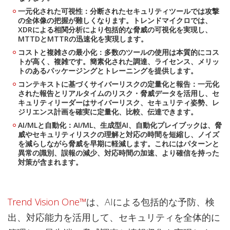
一元化された可視性：分断されたセキュリティツールでは攻撃
の全体像の把握が難しくなります。トレンドマイクロでは、
XDRによる相関分析により包括的な脅威の可視化を実現し、
MTTDとMTTRの迅速化を実現します。
コストと複雑さの最小化：多数のツールの使用は本質的にコス
トが高く、複雑です。簡素化された調達、ライセンス、メリッ
トのあるパッケージングとトレーニングを提供します。
コンテキストに基づくサイバーリスクの定量化と報告：一元化
された報告とリアルタイムのリスク・脅威データを活用し、セ
キュリティリーダーはサイバーリスク、セキュリティ姿勢、レ
ジリエンス計画を確実に定量化、比較、伝達できます。
AI/MLと自動化：AI/ML、生成型AI、自動化プレイブックは、脅
威やセキュリティリスクの理解と対応の時間を短縮し、ノイズ
を減らしながら脅威を早期に軽減します。これにはパターンと
異常の識別、誤報の減少、対応時間の加速、より確信を持った
対策が含まれます。
Trend Vision One™
は、AIによる包括的な予防、検
出、対応能力を活用して、セキュリティを全体的に