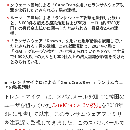
クウェート当局による「GandCrabを用いたランサムウェア攻
撃を決行したとみられる」男の逮捕。
ルーマニア当局による「ランサムウェア攻撃を決行した疑い
と、5,000件を超える感染活動および50万ユーロ（約6380万
円）の身代金支払いに関与したとみられる」容疑者2人の逮
捕。
「ランサムウェア「Kaseya」を用いた攻撃活動を展開してい
たとみられる」男の逮捕。この攻撃活動は、2021年7月に
「REvil」グループが実行したと考えられていたもので、全世界
で1,500人以上の人々と1,000社以上の法人組織が影響を受けた
とみられている。
■
トレンドマイクロによる「GandCrab/Revil」ランサムウェ
アの監視活動
トレンドマイクロは、スパムメールを通じて韓国の
ユーザを狙っていた
GandCrab v4.3の発見
を2018年
8月に報告して以来、このランサムウェアファミリ
を注意深く監視してきました。このスパムメールで