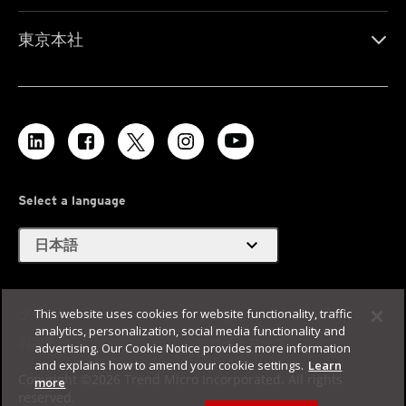
東京本社
Select a language
expand_more
日本語
This website uses cookies for website functionality, traffic
プライバシー
Legal
analytics, personalization, social media functionality and
利用規約
サイトマップ
advertising. Our Cookie Notice provides more information
and explains how to amend your cookie settings.
Learn
Copyright ©2026 Trend Micro Incorporated. All rights
more
reserved.