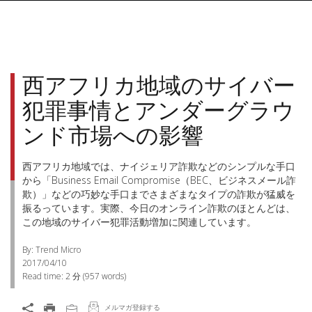
西アフリカ地域のサイバー
犯罪事情とアンダーグラウ
ンド市場への影響
西アフリカ地域では、ナイジェリア詐欺などのシンプルな手口
から「Business Email Compromise（BEC、ビジネスメール詐
欺）」などの巧妙な手口までさまざまなタイプの詐欺が猛威を
振るっています。実際、今日のオンライン詐欺のほとんどは、
この地域のサイバー犯罪活動増加に関連しています。
By: Trend Micro
2017/04/10
Read time:
2 分
(
957
words)
メルマガ登録する