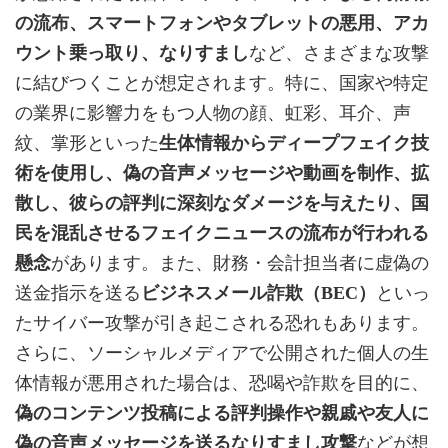
の流布、スマートフォンやタブレットの悪用、アカ
ウント乗っ取り、なりすまし
など、さまざまな攻撃
に結びつくことが想定されます。特に、国家や特定
の業界に影響力をもつ人物の顔、虹彩、耳介、声
紋、掌形といった
生体情報からディープフェイク技
術を使用し、偽の音声メッセージや動画を制作、拡
散し、彼らの評判に深刻なダメージを与えたり、国
民を混乱させるフェイクニュースの流布が行われる
懸念
があります。また、財務・会計担当者に虚偽の
送金指示を送る
ビジネスメール詐欺（BEC）
といっ
たサイバー攻撃が引き起こされる恐れもあります。
さらに、ソーシャルメディアで公開された個人の生
体情報が悪用された場合は、恐喝や詐欺を目的に、
偽のコンテンツ投稿による評判操作や親戚や友人に
偽の音声メッセージを送るなりすまし攻撃
などが想