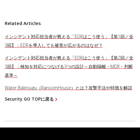
Related Articles
インシデント対応担当者が教える「EDRはこう使う」【第1回／全
3回】：EDRを導入しても被害が広がるのはなぜ？
インシデント対応担当者が教える「EDRはこう使う」【第2回／全
3回】：検知を対応につなげる3つの設計～自動隔離・MDR・判断
基準～
Water Balinsugu（RansomHouse）とは？攻撃手法や特徴を解説
Security GO TOPに戻る