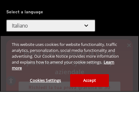
Select a language
expand_more
Italiano
This website uses cookies for website functionality, traffic
analytics, personalization, social media functionality and
Prova gratuitamente la nostra
advertising. Our Cookie Notice provides more information
piattaforma di cybersecurity
and explains how to amend your cookie settings.
Learn
more
aziendale
Cookies Settings
Accept
Richiedi la tua prova gratuita di 30
giorni
Privacy
Informazioni legali