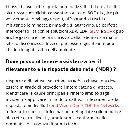
I flussi di lavoro di risposta automatizzati e i data lake di
sicurezza consolidati consentono ai team SOC di agire più
velocemente degli aggressori, affrontando i rischi e
mitigando le minacce prima che si aggravino. La perfetta
interoperabilità con le soluzioni XDR, EDR,
SIEM
e
SOAR
può
anche garantire che la sicurezza della rete non sia mai in
silos o disconnessa. Invece, può essere gestito in modo
olistico in ogni livello dell'ambiente.
Dove posso ottenere assistenza per il
rilevamento e la risposta della rete (NDR)?
Products
Disporre della giusta soluzione NDR è la chiave, ma deve
essere in grado di prevedere l'intera catena di attacco,
identificare le cause principali e l'intero ambito degli
incidenti e applicare in modo proattivo il rilevamento e la
risposta a più livelli.
Trend Vision One™ XDR for Networks
offre tutto questo e informazioni dettagliate sulle minacce
alla rete e tra i livelli, garantendo la conformità alle
normative e l'assenza di punti ciechi.