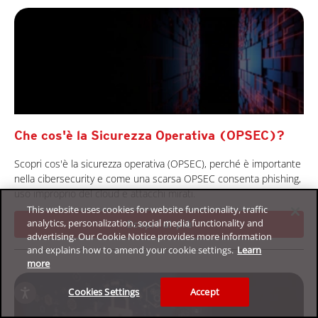
Che cos'è la Sicurezza Operativa (OPSEC)?
Scopri cos'è la sicurezza operativa (OPSEC), perché è importante
nella cibersecurity e come una scarsa OPSEC consenta phishing,
uso improprio del cloud e attacchi mirati.
This website uses cookies for website functionality, traffic
analytics, personalization, social media functionality and
Scopri di più
advertising. Our Cookie Notice provides more information
and explains how to amend your cookie settings.
Learn
more
Cookies Settings
Accept