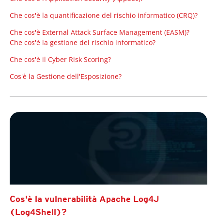
Che cos'è la quantificazione del rischio informatico (CRQ)?
Che cos'è External Attack Surface Management (EASM)?
Che cos'è la gestione del rischio informatico?
Che cos'è il Cyber Risk Scoring?
Cos'è la Gestione dell'Esposizione?
Cos'è la vulnerabilità Apache Log4J
(Log4Shell)?