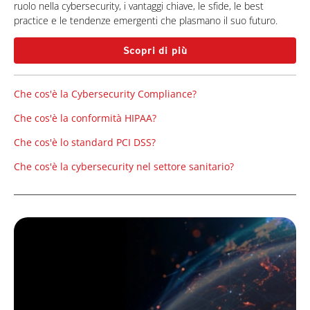
ruolo nella cybersecurity, i vantaggi chiave, le sfide, le best
practice e le tendenze emergenti che plasmano il suo futuro.
Scopri di più
Che cos'è la Cybersecurity Compliance?
Che cos'è la conformità HIPAA?
Che cos'è lo standard PCI DSS?
Che cos'è la cybersecurity nel settore sanitario?