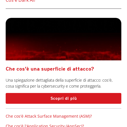
Cos'è Dark AI?
Che cos'è una superficie di attacco?
Una spiegazione dettagliata della superficie di attacco: cos'è,
cosa significa per la cybersecurity e come proteggerla.
Scopri di più
Che cos'è Attack Surface Management (ASM)?
Che cos'è l'Application Security (AppSec)?