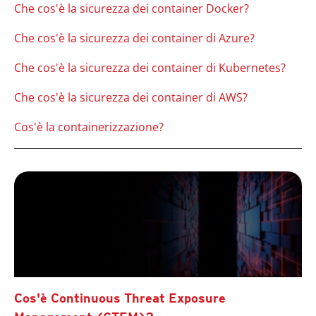
Che cos'è la sicurezza dei container Docker?
Che cos'è la sicurezza dei container di Azure?
Che cos'è la sicurezza dei container di Kubernetes?
Che cos'è la sicurezza dei container di AWS?
Cos'è la containerizzazione?
Cos'è Continuous Threat Exposure