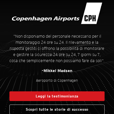
stomer Stories
stomer Stories
Cu
Cu
"Non disponiamo del personale necessario per il
monitoraggio 24 ore su 24. Il rilevamento e la
risposta gestiti ci offrono la possibilità di monitorare
e gestire la sicurezza 24 ore su 24, 7 giorni su 7,
cosa che semplicemente non possiamo fare da soli".
-Mikkel Madsen
Aeroporto di Copenhagen
Leggi la testimonianza
Scopri tutte le storie di successo