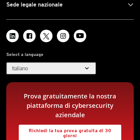
Sede legale nazionale
Select a language
expand_more
Italiano
Prova gratuitamente la nostra
piattaforma di cybersecurity
aziendale
Richiedi la tua prova gratuita di 30
giorni