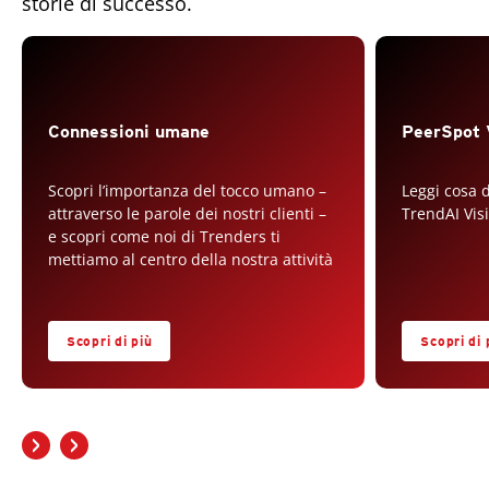
storie di successo.
Open On A New Tab
Connessioni umane
PeerSpot 
Scopri l’importanza del tocco umano –
Leggi cosa d
attraverso le parole dei nostri clienti –
TrendAI Vi
e scopri come noi di Trenders ti
mettiamo al centro della nostra attività
Scopri di più
Scopri di 