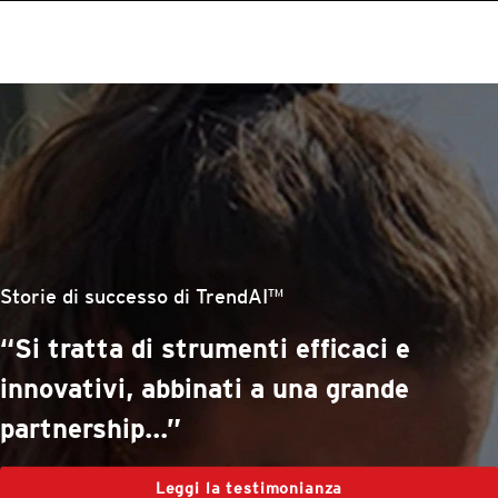
roducts
One-Platform
pen On A New Tab
pen On A New Tab
pen On A New Tab
pen On A New Tab
pen On A New Tab
stomer Stories
stomer Stories
stomer Stories
stomer Stories
Storie di successo di TrendAI™
“Si tratta di strumenti efficaci e
innovativi, abbinati a una grande
partnership...”
Leggi la testimonianza