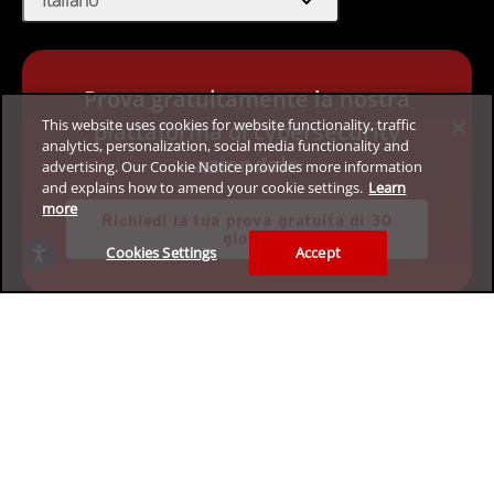
expand_more
Italiano
Prova gratuitamente la nostra
This website uses cookies for website functionality, traffic
piattaforma di cybersecurity
analytics, personalization, social media functionality and
aziendale
advertising. Our Cookie Notice provides more information
and explains how to amend your cookie settings.
Learn
more
Richiedi la tua prova gratuita di 30
giorni
Cookies Settings
Accept
Privacy
Informazioni legali
Accessibilità
Termini di utilizzo
Mappa del sito