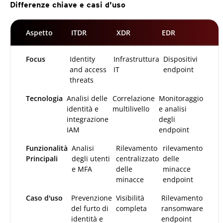
Differenze chiave e casi d'uso
Aspetto
ITDR
XDR
EDR
Focus
Identity
Infrastruttura
Dispositivi
and access
IT
endpoint
threats
Tecnologia
Analisi delle
Correlazione
Monitoraggio
identità e
multilivello
e analisi
integrazione
degli
IAM
endpoint
Funzionalità
Analisi
Rilevamento
rilevamento
Principali
degli utenti
centralizzato
delle
e MFA
delle
minacce
minacce
endpoint
Caso d'uso
Prevenzione
Visibilità
Rilevamento
del furto di
completa
ransomware
identità e
endpoint