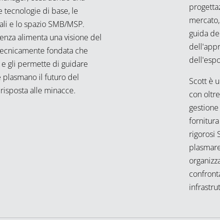
progetta
 tecnologie di base, le
mercato,
ali e lo spazio SMB/MSP.
guida del
enza alimenta una visione del
dell'appr
 tecnicamente fondata che
dell'espo
 e gli permette di guidare
e plasmano il futuro del
Scott è 
 risposta alle minacce.
con oltr
gestione 
fornitura
rigorosi 
plasmare 
organizza
confronta
infrastrut