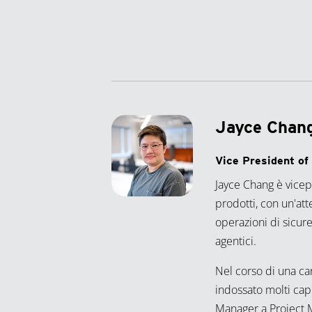
Jayce Chan
Vice President o
Jayce Chang è vicep
prodotti, con un'att
operazioni di sicu
agentici.
Nel corso di una ca
indossato molti cap
Manager a Project 