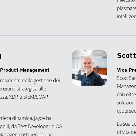
mercato 
plasmare 
intelligen
g
Scott
f Product Management
Vice Pr
Scott Sa
residente della gestione dei
Manageme
enzione strategica alle
con oltre
rezza, XDR e SIEM/SOAR
soluzion
cybersecu
rriera dinamica, Jayce ha
La sua c
pelli, da Test Developer e QA
di vita d
Manager, costruendo una