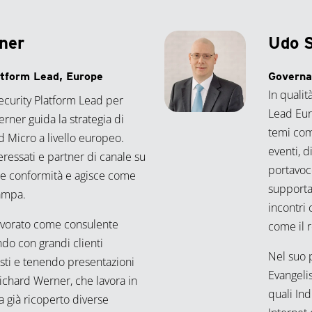
ner
Udo 
atform Lead, Europe
Governa
In quali
security Platform Lead per
Lead Eur
rner guida la strategia di
temi com
d Micro a livello europeo.
eventi, d
teressati e partner di canale su
portavoc
o e conformità e agisce come
supporta
tampa.
incontri 
avorato come consulente
come il 
ndo con grandi clienti
Nel suo 
isti e tenendo presentazioni
Evangelis
Richard Werner, che lavora in
quali Ind
a già ricoperto diverse