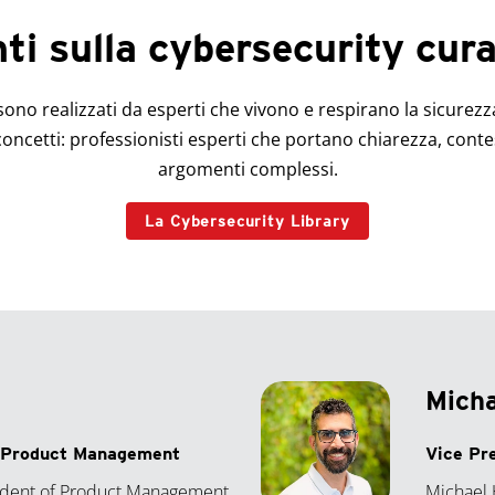
i sulla cybersecurity curat
sono realizzati da esperti che vivono e respirano la sicurezz
 concetti: professionisti esperti che portano chiarezza, cont
argomenti complessi.
La Cybersecurity Library
Micha
f Product Management
Vice Pr
sident of Product Management
Michael 