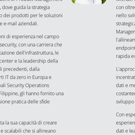
 dove guida la strategia
con oltre
o dei prodotti per le soluzioni
nello svi
 e e-mail aziendali.
strategic
Manageme
anni di esperienza nel campo
l'allinea
rsecurity, con una carriera che
endpoint
azione dell'infrastruttura, le
rapida e
center e la leadership della
li precedenti, dalla
L'approc
ti IT da zero in Europa e
incentrat
ali Security Operations
dati e me
ilippine, gli hanno fornito una
costante
one pratica delle sfide
sviluppo 
Con espe
a la sua capacità di creare
esperienz
e scalabili che si allineano
dati e le