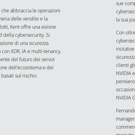
sue comp
che abbraccia le operazioni
cybersec
neria delle vendite e la
la sua pa
tti, Kent offre una visione
Con oltre
 della cybersecurity. Si
cybersec
tazione di una sicurezza
iniziativ
a con XDR, IA e multi-tenancy.
sicurezza
ente del futuro dei servizi
clienti g
zione dell'ecosistema e dei
NVIDIA e
 basati sul rischio.
pensiero
occasione
NVIDIA G
Fernando
manager,
commerci