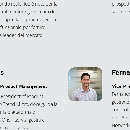
ondo reale. Joe è noto per la
prospett
ca, il mentoring dei team di
sull'inte
la capacità di promuovere la
rfunzionale per fornire
za leader del mercato
ns
Ferna
f Product Management
Vice Pr
Fernando
 President of Product
gestione
Trend Micro, dove guida la
concentr
r la piattaforma di
dell'IA e
One, i servizi gestiti e
Network 
itori di servizi.