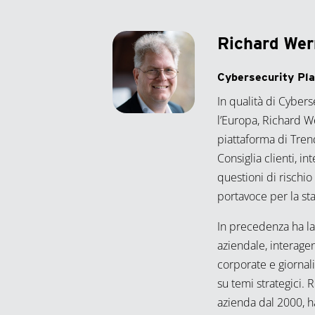
Richard Wer
Cybersecurity Pl
In qualità di Cyber
l’Europa, Richard We
piattaforma di Tren
Consiglia clienti, in
questioni di rischi
portavoce per la s
In precedenza ha l
aziendale, interage
corporate e giornal
su temi strategici. 
azienda dal 2000, h