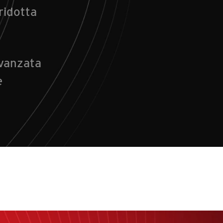
ridotta
vanzata
e