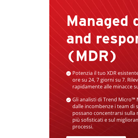
Managed d
and respo
(MDR)
Potenzia il tuo XDR esistent
ore su 24, 7 giorni su 7. Rile
rapidamente alle minacce su tu
Gli analisti di Trend Micro
dalle incombenze i team di 
possano concentrarsi sulla m
più sofisticati e sul miglior
processi.