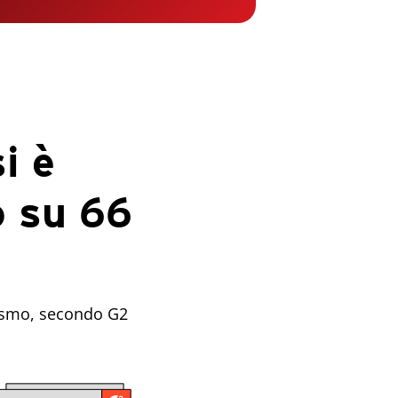
i è
o su 66
siasmo, secondo G2