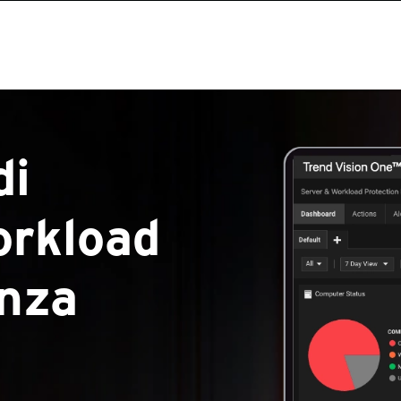
di
orkload
enza