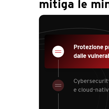
mitiga le mi
Protezione p
dalle vulnerab
Cybersecuri
e cloud-nati