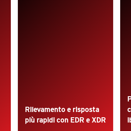
a
ri
o
Approfitta di una prospettiva più
ampia e un contesto migliore per il
rilevamento, l'indagine e la risposta
alle minacce grazie all'EDR.
ci
Estendi la protezione a e-mail, rete,
cloud, mobile, identità, IoT e OT
utilizzando l'XDR nativo
appositamente sviluppato, incluso in
Trend Vision One™.
P
d
Rilevamento e risposta
c
più rapidi con EDR e XDR
i