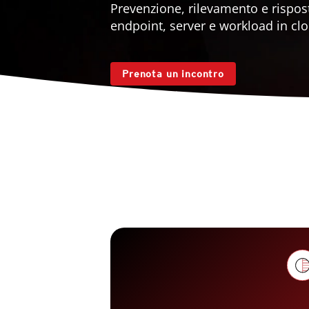
Prevenzione, rilevamento e rispost
endpoint, server e workload in cl
Prenota un incontro