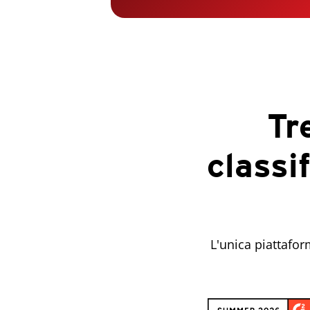
Tr
classi
L'unica piattafor