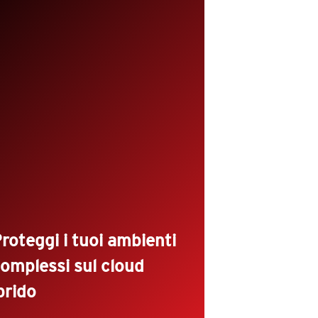
La trasformazione dell'infrastruttura
coinvolge tecnologie diverse e
potenzialmente complesse.
Un'unica soluzione di sicurezza che
protegge tutti i workload, come
server fisici, virtuali, cloud o
container. Supporto esteso della
piattaforma Linux.
roteggi i tuoi ambienti
omplessi sul cloud
brido