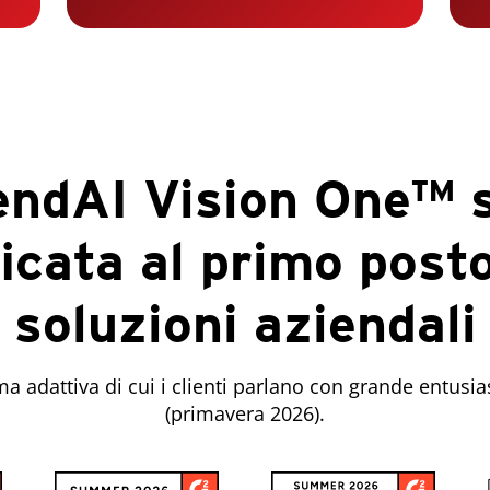
endAI Vision One™ s
ficata al primo post
soluzioni aziendali
ma adattiva di cui i clienti parlano con grande entu
(primavera 2026).