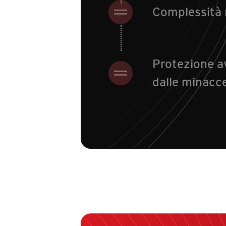
Complessità 
Protezione a
dalle minacc
Services