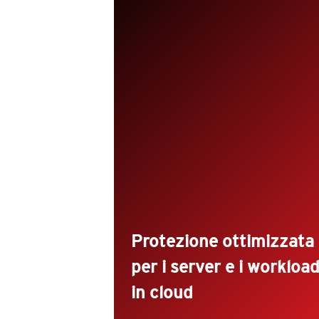
I server e i workload richiedono un
protezione specifica rispetto agli alt
endpoint.
Utilizza una protezione dedicata ai
server e ai workload in cloud contr
le vulnerabilità zero-day e altre
minacce avanzate.
Ricevi avvisi per modifiche
impreviste, identifica gli eventi criti
e ottimizza la sicurezza per
proteggere i workload a scalabilità
automatica.
Protezione ottimizzata
per i server e i workloa
in cloud