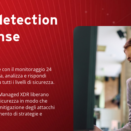
etection
nse
e con il monitoraggio 24
va, analizza e rispondi
tti i livelli di sicurezza.
™ Managed XDR liberano
sicurezza in modo che
itigazione degli attacchi
amento di strategie e