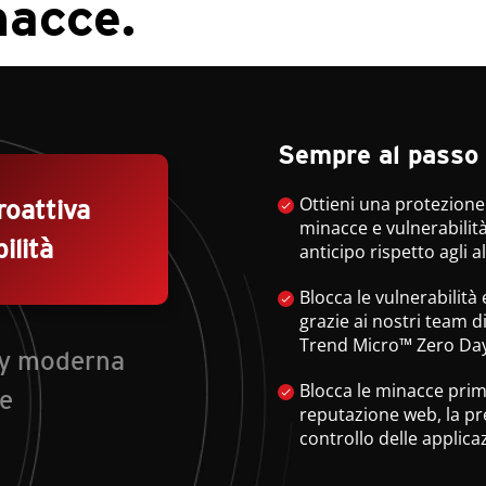
nacce.
Sempre al passo 
Ottieni una protezione
roattiva
minacce e vulnerabilità
ilità
anticipo rispetto agli al
Blocca le vulnerabilità
grazie ai nostri team di
Trend Micro™ Zero Day 
ty moderna
Blocca le minacce prima
ve
reputazione web, la pre
controllo delle applicaz