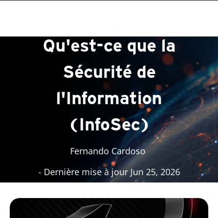
roducts
One-Platform
One-Platform
One-Platform
pen On A New Tab
pen On A New Tab
pen On A New Tab
pen On A New Tab
pen On A New Tab
Qu'est-ce que la
Sécurité de
l'Information
(InfoSec)
Fernando Cardoso
- Dernière mise à jour Jun 25, 2026