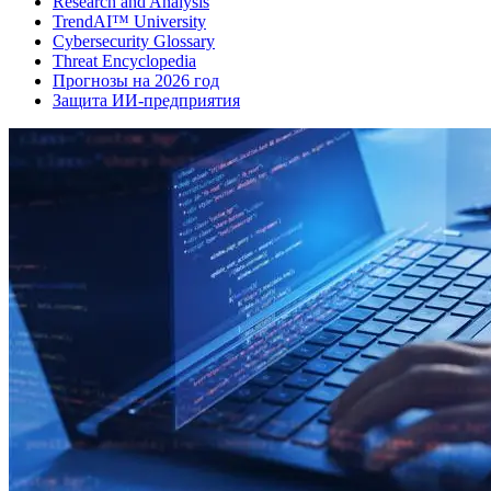
Research and Analysis
TrendAI™ University
Cybersecurity Glossary
Threat Encyclopedia
Прогнозы на 2026 год
Защита ИИ-предприятия