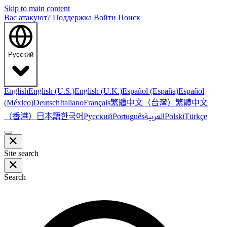
Skip to main content
Вас атакуют?
Поддержка
Войти
Поиск
Русский
English
English (U.S.)
English (U.K.)
Español (España)
Español
繁體中文（台灣）
繁體中文
(México)
Deutsch
Italiano
Français
（香港）
한국어
日本語
العربية
Русский
Português
Polski
Türkçe
Site search
Search