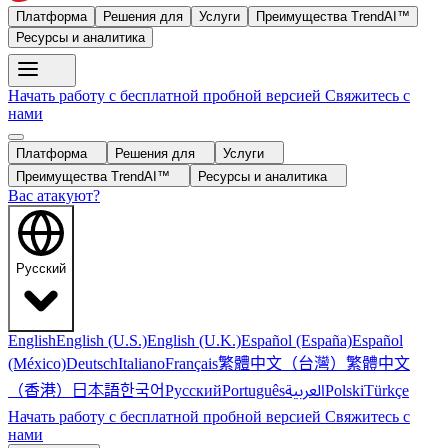
Платформа
Решения для
Услуги
Преимущества TrendAI™
Ресурсы и аналитика
Начать работу с бесплатной пробной версией
Свяжитесь с
нами
Платформа
Решения для
Услуги
Преимущества TrendAI™
Ресурсы и аналитика
Вас атакуют?
Русский
English
English (U.S.)
English (U.K.)
Español (España)
Español
繁體中文（台灣）
繁體中文
(México)
Deutsch
Italiano
Français
（香港）
한국어
日本語
العربية
Русский
Português
Polski
Türkçe
Начать работу с бесплатной пробной версией
Свяжитесь с
нами